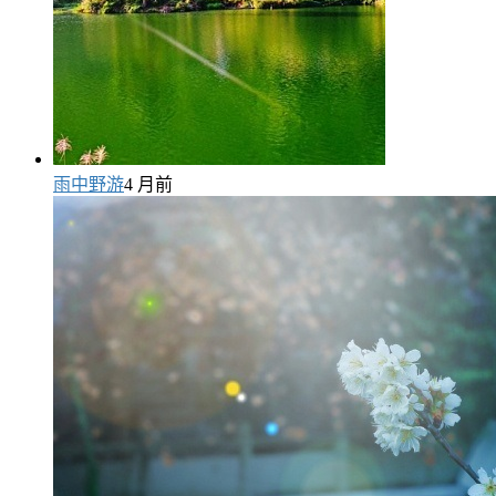
雨中野游
4 月前