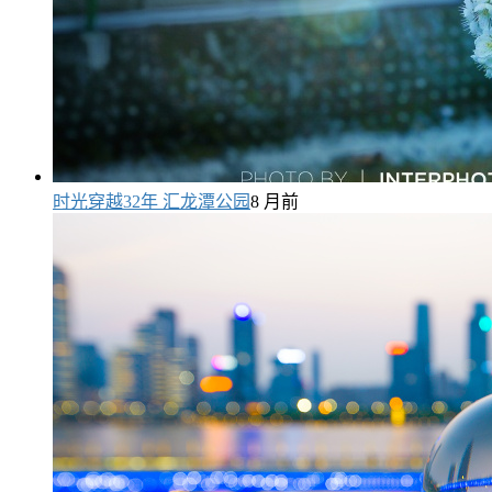
时光穿越32年 汇龙潭公园
8 月前