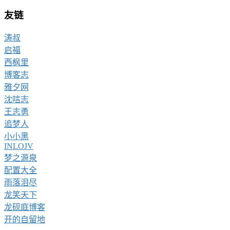
友链
涛叔
启福
西枫里
博客志
雅夕网
沈唁志
王志勇
追梦人
小小黑
INLOJV
梦之源泉
配置大全
雨落泪尽
龙笑天下
龙砚庭博客
开的自留地