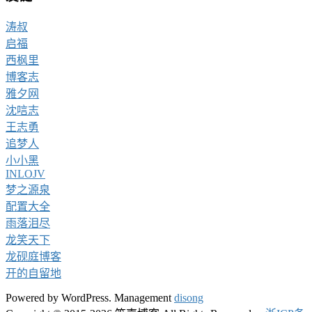
涛叔
启福
西枫里
博客志
雅夕网
沈唁志
王志勇
追梦人
小小黑
INLOJV
梦之源泉
配置大全
雨落泪尽
龙笑天下
龙砚庭博客
开的自留地
Powered by WordPress. Management
disong