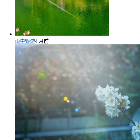
雨中野游
4 月前