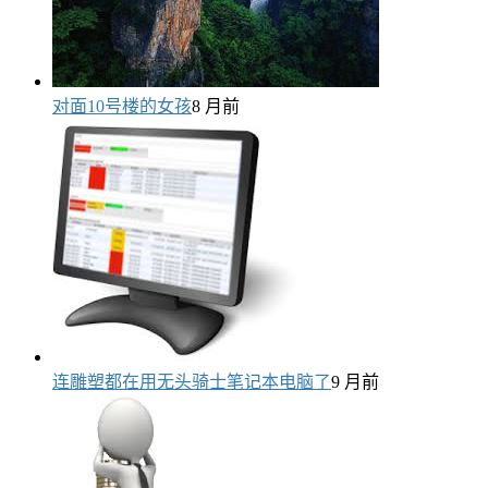
对面10号楼的女孩
8 月前
连雕塑都在用无头骑士笔记本电脑了
9 月前