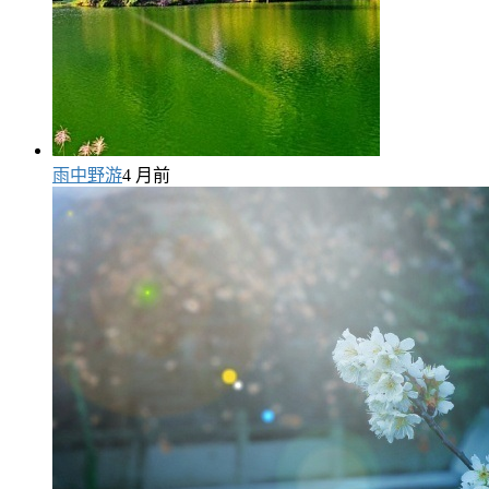
雨中野游
4 月前