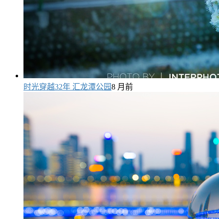
时光穿越32年 汇龙潭公园
8 月前