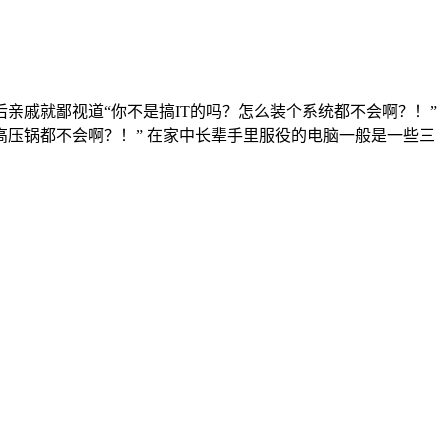
亲戚就鄙视道“你不是搞IT的吗？怎么装个系统都不会啊？！”
修个高压锅都不会啊？！” 在家中长辈手里服役的电脑一般是一些三