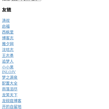
友链
涛叔
启福
西枫里
博客志
雅夕网
沈唁志
王志勇
追梦人
小小黑
INLOJV
梦之源泉
配置大全
雨落泪尽
龙笑天下
龙砚庭博客
开的自留地