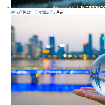
时光穿越32年 汇龙潭公园
8 月前