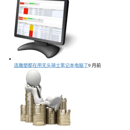
连雕塑都在用无头骑士笔记本电脑了
9 月前