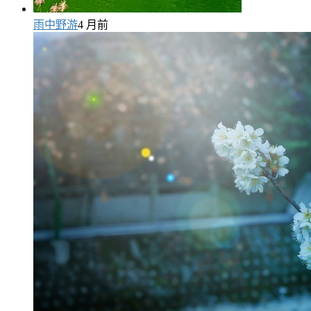
雨中野游
4 月前