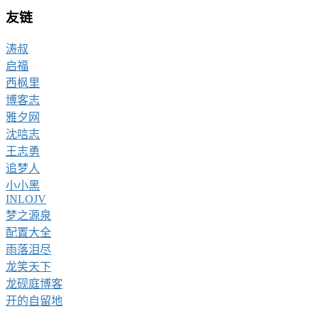
友链
涛叔
启福
西枫里
博客志
雅夕网
沈唁志
王志勇
追梦人
小小黑
INLOJV
梦之源泉
配置大全
雨落泪尽
龙笑天下
龙砚庭博客
开的自留地