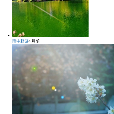
雨中野游
4 月前