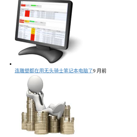
连雕塑都在用无头骑士笔记本电脑了
9 月前