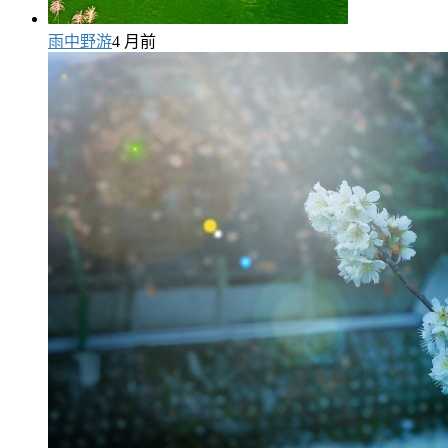
雨中野游
4 月前