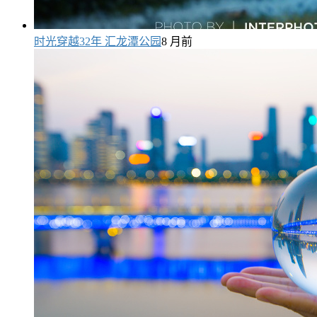
时光穿越32年 汇龙潭公园
8 月前