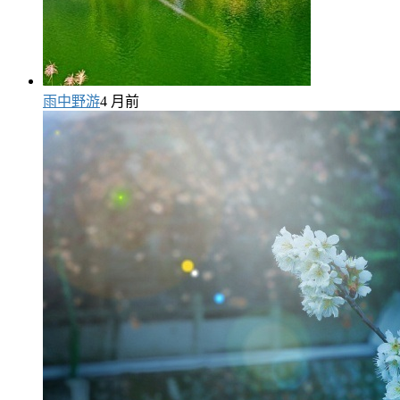
雨中野游
4 月前