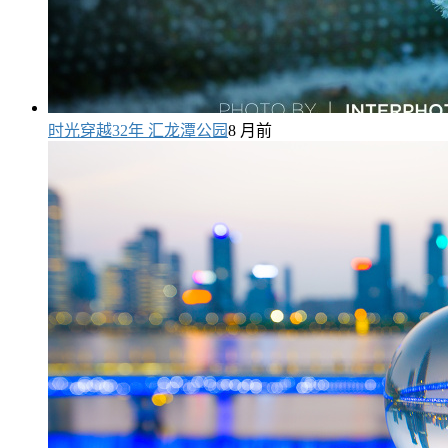
时光穿越32年 汇龙潭公园
8 月前