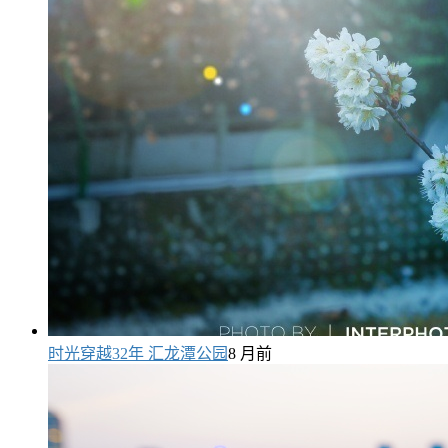
时光穿越32年 汇龙潭公园
8 月前