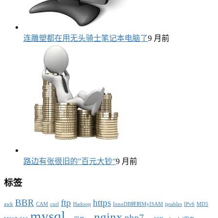
连雕塑都在用无头骑士笔记本电脑了
9 月前
路边有张很旧的”百元大钞”
9 月前
标签
BBR
ftp
https
awk
CAM
curl
Hadoop
InnoDB转到MyISAM
iptables
IPv6
MD5
mysql
nginx
php7