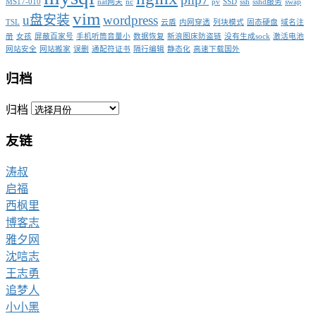
MS17-010
nat网关
nc
pv
SSD
ssh
sshd服务
swap
vim
u盘安装
wordpress
TSL
云盾
内网穿透
列块模式
固态硬盘
域名注
册
女孩
屏蔽百家号
手机听筒音量小
数据恢复
新浪图床防盗链
没有生成sock
激活电池
网站安全
网站搬家
误删
通配符证书
隔行编辑
静态化
高速下载国外
归档
归档
友链
涛叔
启福
西枫里
博客志
雅夕网
沈唁志
王志勇
追梦人
小小黑