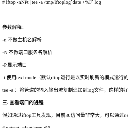
# iftop -nNPt | tee -a /tmp/iftoplog`date +%F`.log
参数解释：
-n 不做主机名解析
-N 不做端口服务名解析
-P 显示端口
-t 使用text mode（默认iftop运行是以实时刷新的模式运行
tee -a ：将管道的输入输出流复制追加到log文件，这样
三. 查看端口的进程
假如通过iftop工具发现，目前80访问量非常大，可以通过n
# netstat -plant|grep :80