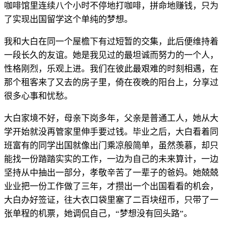
咖啡馆里连续八个小时不停地打咖啡，拼命地赚钱，只为
了实现出国留学这个单纯的梦想。
我和大白在同一个屋檐下有过短暂的交集，此后便维持着
一段长久的友谊。她是我见过的最坦诚而努力的一个人，
性格刚烈，乐观上进。我们在彼此最艰难的时刻相遇，在
那个租客来了又去的房子里，倚在夜晚的阳台上，分享过
很多心事和忧愁。
大白家境不好，母亲下岗多年，父亲是普通工人，她从大
学开始就没再管家里伸手要过钱。毕业之后，大白看着同
班富有的同学出国就像出门乘凉般简单，虽然羡慕，却只
能找一份踏踏实实的工作，一边为自己的未来算计，一边
坚持从中抽出一部分，孝敬辛苦了一辈子的爸妈。她兢兢
业业把一份工作做了三年，才攒出一个出国看看的机会，
大白办好签证，往大衣口袋里塞了二百块纽币，只带了一
张单程的机票，她调侃自己，“梦想没有回头路”。