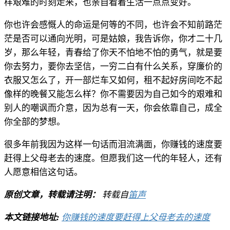
样艰难的时刻走来，也亲自看着生活一点点变好。
你也许会感慨人的命运是何等的不同，也许会不知前路茫
茫是否可以通向光明，可是姑娘，我告诉你，你才二十几
岁，那么年轻，青春给了你天不怕地不怕的勇气，就是要
你去努力，要你去坚信，一穷二白有什么关系，穿廉价的
衣服又怎么了，开一部烂车又如何，租不起好房间吃不起
像样的晚餐又能怎么样？你不需要因为自己如今的艰难和
别人的嘲讽而介意，因为总有一天，你会依靠自己，成全
你全部的梦想。
很多年前我因为这样一句话而泪流满面，你赚钱的速度要
赶得上父母老去的速度。但愿我们这一代的年轻人，还有
人愿意相信这句话。
原创文章，转载请注明：
转载自
笛声
本文链接地址:
你赚钱的速度要赶得上父母老去的速度