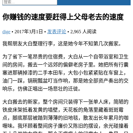
你赚钱的速度要赶得上父母老去的速度
dige
•
2017年3月1日
•
发表评论
•
2,965 人阅读
我帮朋友大白整理行李，这是她今年不知第几次搬家。
为了省下一笔昂贵的住宿费，大白从一个自带浴室和卫生
间的房间，搬去一个远郊的偏僻老房子里。她把所有行囊
塞进那辆掉漆的二手本田车，大包小包紧紧贴在车窗上，
油门一踩，锅碗瓢盆叮当作响，那是她全部资产奏出的交
响乐，仿佛正唱出一场悲壮的迁徙。
大白搬去的新家，整个房间只装得下一张单人床，简陋的
铁皮床架抵着发黄的墙壁，天花板的角落里藏着斑斑霉
点，脚底那层被踏到薄薄的旧地毯，散发出长年累月的咖
喱味。我环顾着整间房子廉价又陈旧的摆设，余光碰撞着