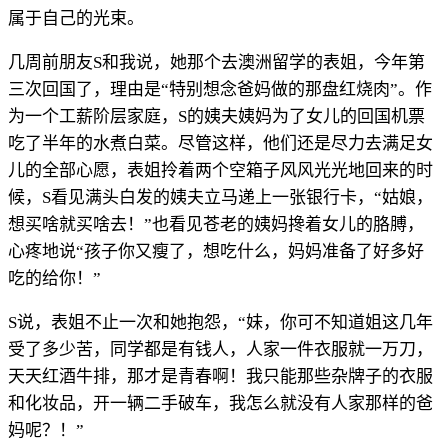
属于自己的光束。
几周前朋友S和我说，她那个去澳洲留学的表姐，今年第
三次回国了，理由是“特别想念爸妈做的那盘红烧肉”。作
为一个工薪阶层家庭，S的姨夫姨妈为了女儿的回国机票
吃了半年的水煮白菜。尽管这样，他们还是尽力去满足女
儿的全部心愿，表姐拎着两个空箱子风风光光地回来的时
候，S看见满头白发的姨夫立马递上一张银行卡，“姑娘，
想买啥就买啥去！”也看见苍老的姨妈搀着女儿的胳膊，
心疼地说“孩子你又瘦了，想吃什么，妈妈准备了好多好
吃的给你！”
S说，表姐不止一次和她抱怨，“妹，你可不知道姐这几年
受了多少苦，同学都是有钱人，人家一件衣服就一万刀，
天天红酒牛排，那才是青春啊！我只能那些杂牌子的衣服
和化妆品，开一辆二手破车，我怎么就没有人家那样的爸
妈呢？！”