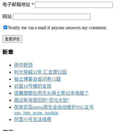
电子邮箱地址
*
网站
Notify me via e-mail if anyone answers my comment.
新章
雨中野游
时光穿越32年 汇龙潭公园
独立博客自省问卷15题
对面10号楼的女孩
连雕塑都在用无头骑士笔记本电脑了
路边有张很旧的”百元大钞”
简单实现nginx原生全自动维护SSL证书
ngx_http_acme_module
阿里小号无法续费