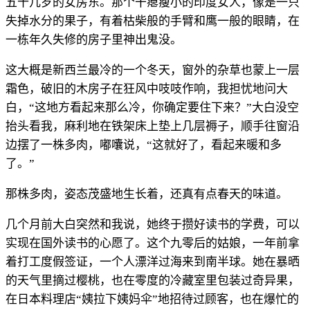
五十几岁的女房东。那个干瘪瘦小的印度女人，像是一只
失掉水分的果子，有着枯柴般的手臂和鹰一般的眼睛，在
一栋年久失修的房子里神出鬼没。
这大概是新西兰最冷的一个冬天，窗外的杂草也蒙上一层
霜色，破旧的木房子在狂风中吱吱作响，我担忧地问大
白，“这地方看起来那么冷，你确定要住下来？”大白没空
抬头看我，麻利地在铁架床上垫上几层褥子，顺手往窗沿
边摆了一株多肉，嘟囔说，“这就好了，看起来暖和多
了。”
那株多肉，姿态茂盛地生长着，还真有点春天的味道。
几个月前大白突然和我说，她终于攒好读书的学费，可以
实现在国外读书的心愿了。这个九零后的姑娘，一年前拿
着打工度假签证，一个人漂洋过海来到南半球。她在暴晒
的天气里摘过樱桃，也在零度的冷藏室里包装过奇异果，
在日本料理店“姨拉下姨妈伞”地招待过顾客，也在爆忙的