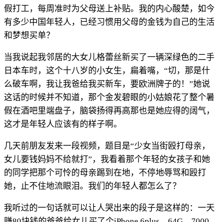
假打工，每周准时为父母送上补贴。我的内心酸楚，如今
有多少中国年轻人，已经习惯用父母的金钱为自己的生活
和梦想买单？
当我说起我邻居的大女儿格蕾丝新买了一辆深绿色的二手
日本车时，这个十八岁的小女生，扁着嘴，“切，那是什
么破车啊，我让我爸给我买新车，要欧洲牌子的！”她说
这话的时候并不知道，那个金发碧眼的小姑娘花了整个暑
假在酒吧里端盘子，脑袋扬得再高那也是她应得的阔气，
这才是年轻人应该有的样子啊。
几天前朋友发来一段视频，题目是“少女当街殴打母亲，
女儿要钱妈妈不给就打”，我看着那个年轻的女孩子和她
的同学把那个可怜的母亲踢到在地，不停地辱骂和殴打
她，止不住地流眼泪。我们的年轻人都怎么了？
我听过的一句话就可以让人哭出来的段子是这样的：一天
赚80块钱的爸爸给女儿买了个iPhone 6plus，64G，7000