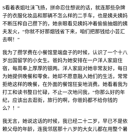
S看着表姐吐沫飞扬，拼命忍住想说的话，就连那些杂牌
子的衣服化妆品和那辆不怎么样的二手车，也是姨夫姨妈
不断压榨自己攒下的，她亲眼看见姨妈冲着偷偷抽烟的姨
夫发火，“你就不好那烟钱省下来，咱们把那钱给小芸汇
去啊！”
我为了攒学费在小餐馆里端盘子的时候，认识了一个十八
岁出国留学的小女生。爸妈为她安排在一户洋人家庭住
宿，每周奉上厚厚的银两。洋人家庭对她非常友好，每日
为她提供晚餐和零食。她却不愿意融入她们的生活，常常
拒绝这样的晚餐，在外面的餐馆狂妄地消费。她看着我为
打工和读书整日忙碌，不止一次地问我，“你那么好的年
纪，应该出去逛街，旅行的啊，你爸妈都不给你钱的
么？！”
我无言，她说这话的时候，我已经二十二岁，早已不是依
赖父母的年龄，连我邻居那十八岁的大女儿都在用整个暑