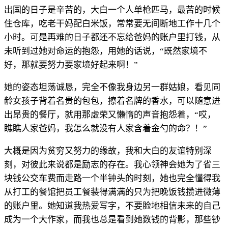
出国的日子是辛苦的，大白一个人单枪匹马，最苦的时候
住仓库，吃老干妈配白米饭，常常要无间断地工作十几个
小时。可是再难的日子都还不忘给爸妈的账户里打钱，从
未听到过她对命运的抱怨，用她的话说，“既然家境不
好，那就要努力要家境好起来啊！”
她的姿态坦荡诚恳，完全不像我身边另一群姑娘，看见同
龄女孩子背着名贵的包包，擦着名牌的香水，可以随意进
出昂贵的餐厅，就用那虚荣又懒惰的声音抱怨着，“哎，
瞧瞧人家爸妈，我怎么就没有人家含着金勺的命？！”
大概是因为贫穷又努力的缘故，我和大白的友谊特别深
刻，对彼此来说都是励志的存在。我心领神会她为了省三
块钱公交车费而走路一个半钟头的时刻，她也完全懂得我
从打工的餐馆把员工餐装得满满的只为把晚饭钱攒进微薄
的账户里。她知道我热爱写字，不要脸地相信未来的自己
成为一个大作家，而我也总是看到她数钱的背影，那些钞