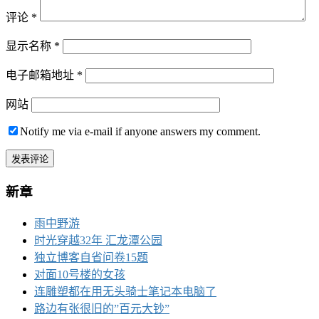
评论
*
显示名称
*
电子邮箱地址
*
网站
Notify me via e-mail if anyone answers my comment.
新章
雨中野游
时光穿越32年 汇龙潭公园
独立博客自省问卷15题
对面10号楼的女孩
连雕塑都在用无头骑士笔记本电脑了
路边有张很旧的”百元大钞”